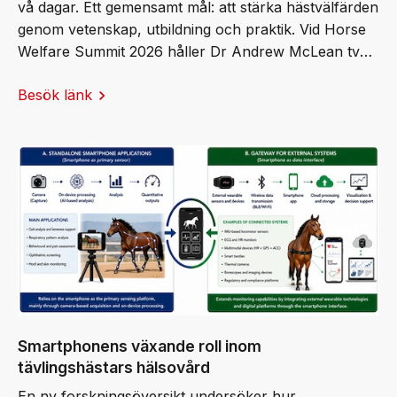
vå dagar. Ett gemensamt mål: att stärka hästvälfärden
genom vetenskap, utbildning och praktik. Vid Horse
Welfare Summit 2026 håller Dr Andrew McLean två
keynote‑föreläsningar och tar emot Professor Ingvar
Besök länk
Fredricson-stiftelsens stipendium.
Smartphonens växande roll inom
tävlingshästars hälsovård
En ny forskningsöversikt undersöker hur