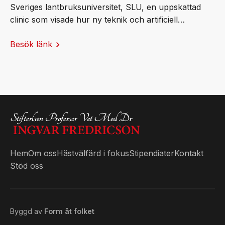
Sveriges lantbruksuniversitet, SLU, en uppskattad
clinic som visade hur ny teknik och artificiell
intelligens (AI) kan bidra till friskare och mer hållbara
Besök länk
hästar. Publiken fick ta del av banbrytande svensk
forskning och praktiska exempel på hur AI redan
används för att stärka hästvälfärden.
Hem
Om oss
Hästvälfärd i fokus
Stipendiater
Kontakt
Stöd oss
Byggd av
Form åt folket