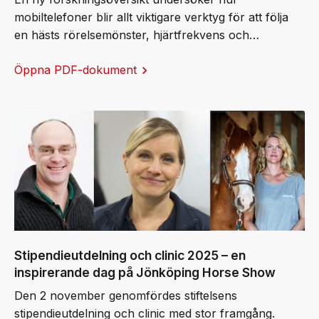
mobiltelefoner blir allt viktigare verktyg för att följa
en hästs rörelsemönster, hjärtfrekvens och
återhämtning, och till och med för att uppfylla
Öppna PDF-dokument
internationella tävlingskrav. Ett av de system som lyfts
fram är Sleip, medgrundat av Elin Hernlund, en av
stiftelsens egna stipendiater, vars arbete bygger
vidare på decennier av svensk forskning inom
hästbiomekanik, som professor Ingvar Fredricson en
gång lade grunden till.
Stipendieutdelning och clinic 2025 – en
inspirerande dag på Jönköping Horse Show
Den 2 november genomfördes stiftelsens
stipendieutdelning och clinic med stor framgång.