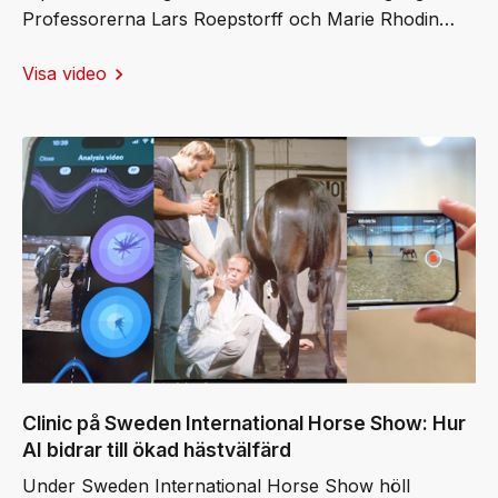
Professorerna Lars Roepstorff och Marie Rhodin
samt docent Elin Hernlund tilldelades årets stipendier
Visa video
och bjöd publiken på fascinerande
live‑demonstrationer av den senaste biomekaniska
forskningen. Moderator Jens Fredricson ledde
samtalet. Det blev en dag som tydligt visade hur
forskning omsätts i konkreta förbättringar för
hästens välbefinnande och prestation.
Clinic på Sweden International Horse Show: Hur
AI bidrar till ökad hästvälfärd
Under Sweden International Horse Show höll