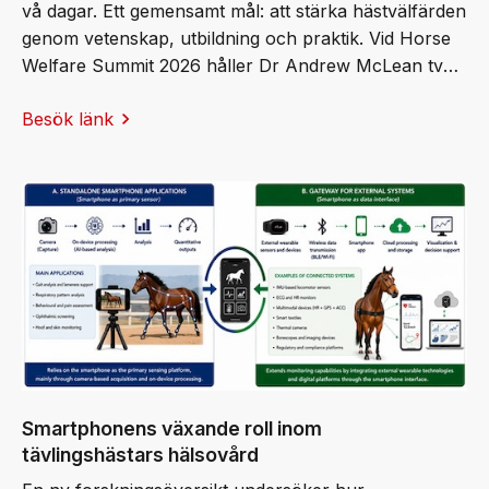
vå dagar. Ett gemensamt mål: att stärka hästvälfärden
genom vetenskap, utbildning och praktik. Vid Horse
Welfare Summit 2026 håller Dr Andrew McLean två
keynote‑föreläsningar och tar emot Professor Ingvar
Besök länk
Fredricson-stiftelsens stipendium.
Smartphonens växande roll inom
tävlingshästars hälsovård