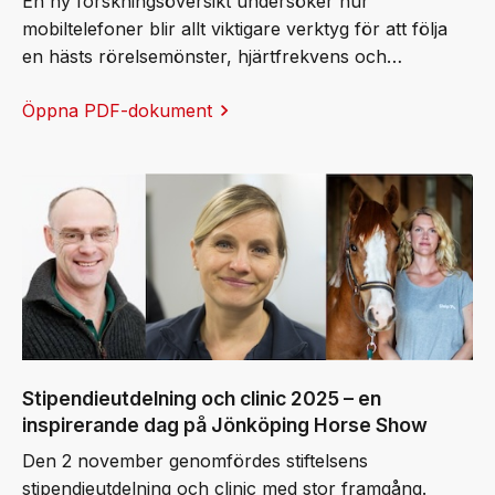
En ny forskningsöversikt undersöker hur
mobiltelefoner blir allt viktigare verktyg för att följa
en hästs rörelsemönster, hjärtfrekvens och
återhämtning, och till och med för att uppfylla
Öppna PDF-dokument
internationella tävlingskrav. Ett av de system som lyfts
fram är Sleip, medgrundat av Elin Hernlund, en av
stiftelsens egna stipendiater, vars arbete bygger
vidare på decennier av svensk forskning inom
hästbiomekanik, som professor Ingvar Fredricson en
gång lade grunden till.
Stipendieutdelning och clinic 2025 – en
inspirerande dag på Jönköping Horse Show
Den 2 november genomfördes stiftelsens
stipendieutdelning och clinic med stor framgång.