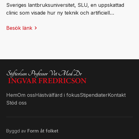
Sveriges lantbruksuniversitet, SLU, en uppskattad
clinic som visade hur ny teknik och artificiell
intelligens (AI) kan bidra till friskare och mer hållbara
Besök länk
hästar. Publiken fick ta del av banbrytande svensk
forskning och praktiska exempel på hur AI redan
används för att stärka hästvälfärden.
Hem
Om oss
Hästvälfärd i fokus
Stipendiater
Kontakt
Stöd oss
Byggd av
Form åt folket