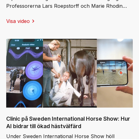
Professorerna Lars Roepstorff och Marie Rhodin
samt docent Elin Hernlund tilldelades årets stipendier
Visa video
och bjöd publiken på fascinerande
live‑demonstrationer av den senaste biomekaniska
forskningen. Moderator Jens Fredricson ledde
samtalet. Det blev en dag som tydligt visade hur
forskning omsätts i konkreta förbättringar för
hästens välbefinnande och prestation.
Clinic på Sweden International Horse Show: Hur
AI bidrar till ökad hästvälfärd
Under Sweden International Horse Show höll