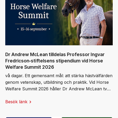
Dr Andrew McLean tilldelas Professor Ingvar
Fredricson‑stiftelsens stipendium vid Horse
Welfare Summit 2026
vå dagar. Ett gemensamt mål: att stärka hästvälfärden
genom vetenskap, utbildning och praktik. Vid Horse
Welfare Summit 2026 håller Dr Andrew McLean två
keynote‑föreläsningar och tar emot Professor Ingvar
Besök länk
Fredricson-stiftelsens stipendium.