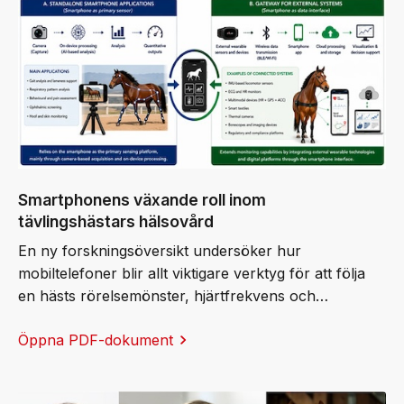
Smartphonens växande roll inom
tävlingshästars hälsovård
En ny forskningsöversikt undersöker hur
mobiltelefoner blir allt viktigare verktyg för att följa
en hästs rörelsemönster, hjärtfrekvens och
återhämtning, och till och med för att uppfylla
Öppna PDF-dokument
internationella tävlingskrav. Ett av de system som lyfts
fram är Sleip, medgrundat av Elin Hernlund, en av
stiftelsens egna stipendiater, vars arbete bygger