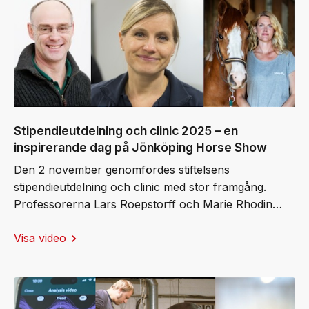
vidare på decennier av svensk forskning inom
hästbiomekanik, som professor Ingvar Fredricson en
gång lade grunden till.
Stipendieutdelning och clinic 2025 – en
inspirerande dag på Jönköping Horse Show
Den 2 november genomfördes stiftelsens
stipendieutdelning och clinic med stor framgång.
Professorerna Lars Roepstorff och Marie Rhodin
samt docent Elin Hernlund tilldelades årets stipendier
Visa video
och bjöd publiken på fascinerande
live‑demonstrationer av den senaste biomekaniska
forskningen. Moderator Jens Fredricson ledde
samtalet. Det blev en dag som tydligt visade hur
forskning omsätts i konkreta förbättringar för