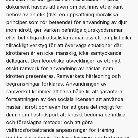
dokument hävdas att även om det finns ett erkänt
behov av en etik (dvs. en uppsättning moraliska
principer som rör beteende) för användning av djur
inom idrott, ger varken befintliga djurskyddsramar
eller befintliga idrottsetiska ramar oss ett lämpligt eller
tillräckligt verktyg för att överväga situationer där
idrottaren är en icke-mänsklig, icke-samtyckande
deltagare. Den teoretiska utvecklingen av ett nytt
etiskt ramverk för användning av hästar inom
idrotten presenteras. Ramverkets härledning och
begränsningar förklaras. Användningen av
ramverket kommer att tjäna både till att garantera
fortsättningen av den sociala licensen att använda
hästar i idrott och även för att göra det möjligt för
dem inom hästridsport att kritiskt bedöma befintliga
och föreslagna metoder och att göra
välfärdsförbättrande anpassningar för träning
om/där det behövs. Praktisk testning och förfining av