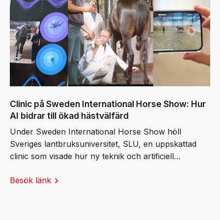
hästens välbefinnande och prestation.
Clinic på Sweden International Horse Show: Hur
AI bidrar till ökad hästvälfärd
Under Sweden International Horse Show höll
Sveriges lantbruksuniversitet, SLU, en uppskattad
clinic som visade hur ny teknik och artificiell
intelligens (AI) kan bidra till friskare och mer hållbara
Besök länk
hästar. Publiken fick ta del av banbrytande svensk
forskning och praktiska exempel på hur AI redan
används för att stärka hästvälfärden.