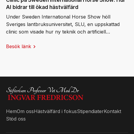
AI bidrar till ökad hästvälfärd
Under Sweden International Horse Show höll
Sveriges lantbruksuniversitet, SLU, en uppskattad
clinic som visade hur ny teknik och artificiell
intelligens (AI) kan bidra till friskare och mer hållbara
Besök länk
hästar. Publiken fick ta del av banbrytande svensk
forskning och praktiska exempel på hur AI redan
används för att stärka hästvälfärden.
Hem
Om oss
Hästvälfärd i fokus
Stipendiater
Kontakt
Stöd oss