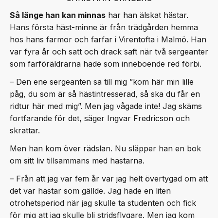
Så länge han kan minnas
har han älskat hästar.
Hans första häst-minne är från trädgården hemma
hos hans farmor och farfar i Virentofta i Malmö. Han
var fyra år och satt och drack saft när två sergeanter
som farföräldrarna hade som inneboende red förbi.
– Den ene sergeanten sa till mig ”kom här min lille
påg, du som är så hästintresserad, så ska du får en
ridtur här med mig”. Men jag vågade inte! Jag skäms
fortfarande för det, säger Ingvar Fredricson och
skrattar.
Men han kom över rädslan. Nu släpper han en bok
om sitt liv tillsammans med hästarna.
– Från att jag var fem år var jag helt övertygad om att
det var hästar som gällde. Jag hade en liten
otrohetsperiod när jag skulle ta studenten och fick
för mig att jag skulle bli stridsflygare. Men jag kom