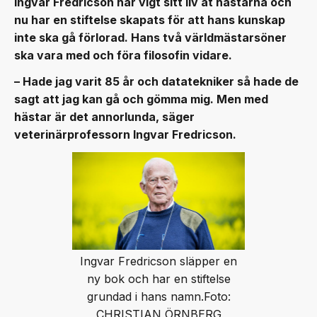
Ingvar Fredricson har vigt sitt liv åt hästarna och
nu har en stiftelse skapats för att hans kunskap
inte ska gå förlorad. Hans två världmästarsöner
ska vara med och föra filosofin vidare.
– Hade jag varit 85 år och datatekniker så hade de
sagt att jag kan gå och gömma mig. Men med
hästar är det annorlunda, säger
veterinärprofessorn Ingvar Fredricson.
Ingvar Fredricson släpper en
ny bok och har en stiftelse
grundad i hans namn.Foto:
CHRISTIAN ÖRNBERG