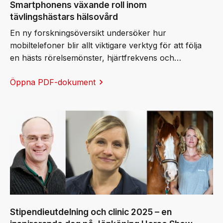
Smartphonens växande roll inom
tävlingshästars hälsovård
En ny forskningsöversikt undersöker hur
mobiltelefoner blir allt viktigare verktyg för att följa
en hästs rörelsemönster, hjärtfrekvens och
återhämtning, och till och med för att uppfylla
Öppna PDF-dokument
internationella tävlingskrav. Ett av de system som lyfts
fram är Sleip, medgrundat av Elin Hernlund, en av
stiftelsens egna stipendiater, vars arbete bygger
vidare på decennier av svensk forskning inom
hästbiomekanik, som professor Ingvar Fredricson en
gång lade grunden till.
Stipendieutdelning och clinic 2025 – en