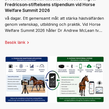
Fredricson‑stiftelsens stipendium vid Horse
Welfare Summit 2026
vå dagar. Ett gemensamt mål: att stärka hästvälfärden
genom vetenskap, utbildning och praktik. Vid Horse
Welfare Summit 2026 håller Dr Andrew McLean två
keynote‑föreläsningar och tar emot Professor Ingvar
Besök länk
Fredricson-stiftelsens stipendium.